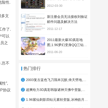
危险性.
剑魔(Her...
2012-03-30
很多文
新注册会员无法接收到验证
邮件问题及解决方法
工作了.
2011-12-17
户可以
2011最新火爆3D真彩地
理员之
图,1.96梦幻变身QQ三钻黄
金皓月升级版(...
2011-06-20
,岂不
热门排行
2003复古蓝色飞刀我本沉默,倚天劈地,押镖系统,九绝剑魔(Her...
1
性”,
超爽给力3D真彩韩版诸神灭佛中变版,皇冠至尊,天地归一(Her...
IP协议
2
1.96紫仙刺影四钻元素轻变版,冰神皓月,黄金矿工,紫仙合成(...
3