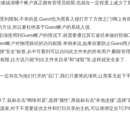
入侵者就很难搞清哪个帐户真正拥有管理员权限,也就在一定程度上减少了
但受到限制.不幸的是,Guest也为黑客入侵打开了方便之门!网上有
方法,所以要杜绝基于Guest帐户的系统入侵.
必须使用到Guest帐户的情况下,就需要通过其它途径来做好防御
est帐户对物理路径的访问权限.举例来说,如果你要防止Guest用
选择“安全”标签,从中可看到可以访问此文件夹的所有用户.删除管
限,比方说只能“列出文件夹目录”和“读取”等,这样就安全多了.
统一定存在为他们打开的"后门",我们只要将此堵死,让黑客无处下手
.鼠标右击“网络邻居”,选择“属性”,再鼠标右击“本地连接”,选择“属
的源泉,对于不需要提供文件和打印共享的主机,可以将绑定在TCP/