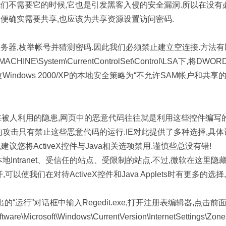
们不需要它的时候,它也是引发黑客入侵的安全漏洞.所以在没有
即便确实需要共享,也应该为共享资源设置访问密码.
务器,枚举帐号并猜测密码.因此我们必须禁止建立空连接.方法有
E\System\CurrentControlSet\Control\LSA下,将DWOR
是修改Windows 2000/XP的本地安全策略为“不允许SAM帐户和共享
功能,但也存在被人利用的隐患,网页中的恶意代码往往就是利用这些控件编写
的攻击只有禁止这些恶意代码的运行.IE对此提供了多种选择,具体
级别”,建议您将ActiveX控件与Java相关选项禁用.谨慎些总没有错!
、本地Intranet、受信任的站点、受限制的站点.不过,微软在这里隐
使我们在对待ActiveX控件和Java Applets时有更多的选择
的“运行”对话框中输入Regedit.exe,打开注册表编辑器,点击前
crosoft\Windows\CurrentVersion\InternetSettings\Zone