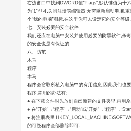
右边窗口中找到DWORD值“Flags”,默认键值为十六
为“1”即可,关闭注册表编辑器.无需重新启动电脑,重新
个“我的电脑”图标,在这里你可以设定它的安全等级
七、安装必要的安全软件
我们还应在电脑中安装并使用必要的防黑软件,杀毒
的安全也是有保证的.
八、防范
木马
程序
木马
程序会窃取所植入电脑中的有用信息,因此我们也
程序,常用的办法有:
● 在下载文件时先放到自己新建的文件夹里,再用杀
● 在“开始”→“程序”→“启动”或“开始”→“程序”→“
● 将注册表里 HKEY_LOCAL_MACHINE\SOFTWARE\
的可疑程序全部删除即可.