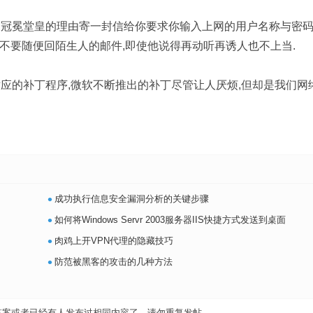
个冠冕堂皇的理由寄一封信给你要求你输入上网的用户名称与密码
以不要随便回陌生人的邮件,即使他说得再动听再诱人也不上当.
应的补丁程序,微软不断推出的补丁尽管让人厌烦,但却是我们网
•
成功执行信息安全漏洞分析的关键步骤
•
如何将Windows Servr 2003服务器IIS快捷方式发送到桌面
•
肉鸡上开VPN代理的隐藏技巧
•
防范被黑客的攻击的几种方法
答案或者已经有人发布过相同内容了，请勿重复发帖。