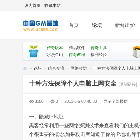
设为首页
收藏本站
首页
论坛
新鲜出炉
传奇版本
精品软件
传奇工具
水漫金山
传奇教程
福利经验
»
论坛
›
综合交流
›
网络攻防
›
十种方法保障个人电脑上
传
十种方法保障个人电脑上网安全
[复制链接]
奇
G
3150
|
0
|
2011-6-5 03:40:30
|
显示全部楼层
M
论
一、隐藏IP地址
坛
黑客经常利用一些网络探测技术来查看我们的主机信
个很重要的概念,如果攻击者知道了你的IP地址,等于