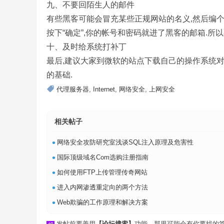
九、不要回陌生人的邮件
有些黑客可能会冒充某些正规网站的名义,然后编
按下“确定”,你的帐号和密码就进了黑客的邮箱.所
十、及时给系统打补丁
最后,建议大家到微软的站点下载自己的操作系统对
的基础.
代理服务器
,
Internet
,
网络安全
,
上网安全
相关帖子
•
网络安全攻防研究室浅谈SQL注入原理及危害性
•
国际顶级域名Com选购注册指南
•
如何使用FTP上传管理传奇网站
•
进入内网渗透重定向的两个方法
•
Web欺骗的工作原理和解决方案
发帖前要善用
【
论坛搜索
】
功能，那里可能会有你要找的