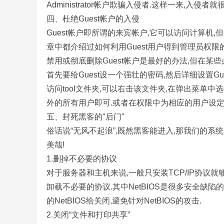
Administrator帐户欺骗入侵者.这样一来,
四、杜绝Guest帐户的入侵
Guest帐户即所谓的来宾帐户,它可以访问计算机,
章中都介绍过如何利用Guest用户得到管理员权限的
禁用或彻底删除Guest帐户是最好的办法,但在某些
首先要给Guest设一个强壮的密码,然后详细设置Gu
访问tool文件夹,可以右击该文件夹,在弹出菜单中
外的所有用户即可.或者在权限中为相应的用户设定权
五、封死黑客的"后门"
俗话说“无风不起浪”,既然黑客能进入,那我们的系
美哉!
1.删掉不必要的协议
对于服务器和主机来说,一般只安装TCP/IP协议就够了
卸载不必要的协议.其中NetBIOS是很多安全缺陷
的NetBIOS给关闭,避免针对NetBIOS的攻击.
2.关闭“文件和打印共享”