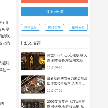
返回列表
机(用
茶余饭后
网络攻防
旧帖回收
服务要
间的联
图文推荐
地址的
传世1.994天元心法版,啸天
虎,副本任务,珍宝阁奖励
果遇到
2011-06-30
,其他一
最新烟雨寒雪暴力来袭靓装
四连击传奇版本,给力嚣张,
傲世青龙(3K引擎)
2011-07-01
2003复古蓝色飞刀我本沉
限的
默,倚天劈地,押镖系统,九绝