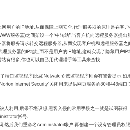
保护上网用户的IP地址,从而保障上网安全.代理服务器的原理是在客户
WW服务器)之间架设一个“中转站”,当客户机向远程服务器提出
务器将服务请求转交远程服务器,从而实现客户机和远程服务器之
代理服务器的IP地址而不是用户的IP地址,这就实现了隐藏用户IP
网站有很多,你也可以自己用代理猎手等工具来查找.
口监视程序(比如Netwatch),该监视程序则会有警告提示.如
n Internet Security”关闭用来提供网页服务的80和443端口
旦该帐户被人利用,后果不堪设想.黑客入侵的常用手段之一就是试图获得
strator帐号.
码,然后我们重命名Administrator帐户,再创建一个没有管理员权