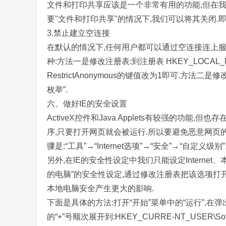
文件和打印共享应该是一个非常有用的功能,但在我
要"文件和打印共享"的情况下,我们可以将其关闭.
3.禁止建立空连接
在默认的情况下,任何用户都可以通过空连接连上服
种:方法一是修改注册表:到注册表 HKEY_LOCAL_MACHIN
RestrictAnonymous的键值改为1即可.方法二
枚举”.
六、做好IE的安全设置
ActiveX控件和Java Applets有较强的
序,只要打开网页就会被运行.所以要避免恶意网页
骤是:“工具”→“Internet选项”→“安全”→“自定义
另外,在IE的安全性设定中我们只能设定Internet
的电脑”的安全性设定,通过修改注册表把该选项打开,可以
本地电脑安全产生更大的影响.
下面是具体的方法:打开“开始”菜单中的“运行”,在弹出
的“+”号顺次展开到:HKEY_CURRE-NT_USER\Software\Mi