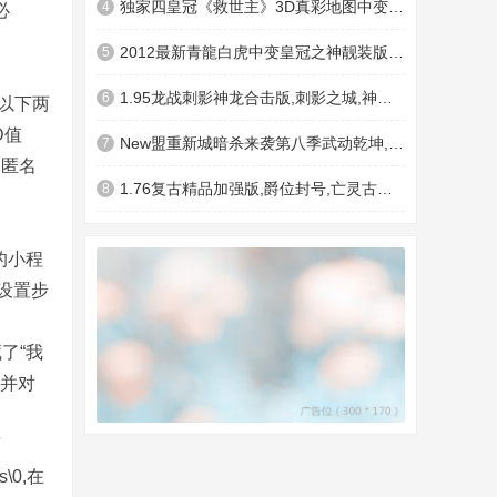
独家四皇冠《救世主》3D真彩地图中变靓装版,终结者神地(H...
4
必
2012最新青龍白虎中变皇冠之神靓装版,龙神宝殿,白虎之都(H...
5
1.95龙战刺影神龙合击版,刺影之城,神龙之地,幽冥神盾(3k引擎)
6
以下两
D值
New盟重新城暗杀来袭第八季武动乾坤,枯海神舰,斗气大陆(Ma...
7
的匿名
1.76复古精品加强版,爵位封号,亡灵古墓,夺宝奇兵,精品神殿(Hero引擎)
8
的小程
设置步
藏了“我
,并对
面
s\0,在