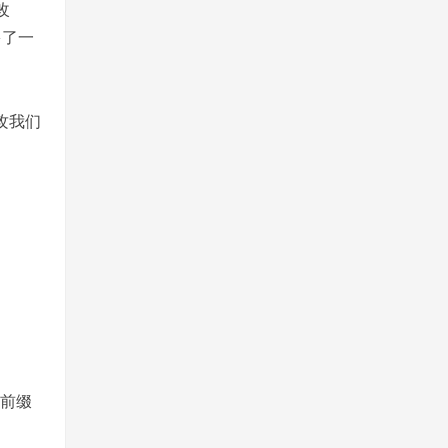
改
多了一
攻我们
”为前缀