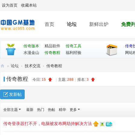
设为首页
收藏本站
首页
论坛
新鲜出炉
免费
传奇版本
精品软件
传奇工具
传奇
水漫金山
传奇教程
福利经验
网站
»
论坛
›
技术交流
›
传奇教程
传
传奇教程
今日:
15
|
主题:
288
|
排名:
3
奇
G
发新帖
M
论
全部主题
最新
热门
热帖
精华
更多
坛
传奇登录器打不开，电脑被发布网劫持解决方法