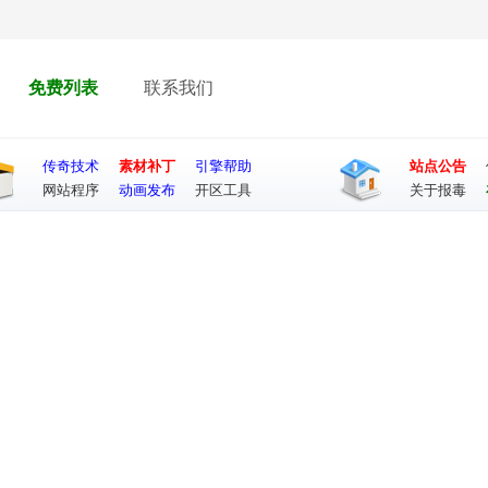
免费列表
联系我们
传奇技术
素材补丁
引擎帮助
站点公告
网站程序
动画发布
开区工具
关于报毒